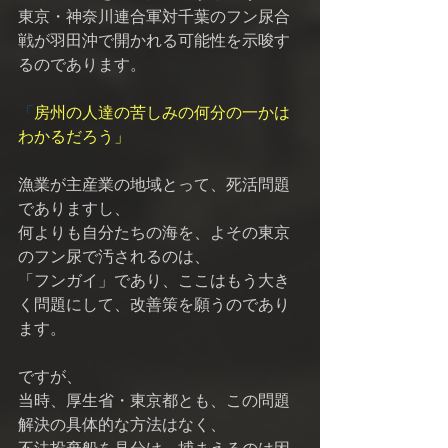
東京・神奈川連合軍対千葉のフン尿合
戦が羽田沖で開かれる可能性を示唆す
るのであります。 
「
房州の人達の苦しみの何分の一かは
わかるだろう」 
漁業が主産業の地域とって、死活問題
でありますし、 
何よりも自分たちの海を、よその東京
のフン尿で汚されるのは、 
「フンガイ」であり、ここはもう大き
く問題にして、改善策を願うのであり
ます。 
ですが、 
当時、厚生省・東京都とも、この問題
解決の具体的な方法はなく、 