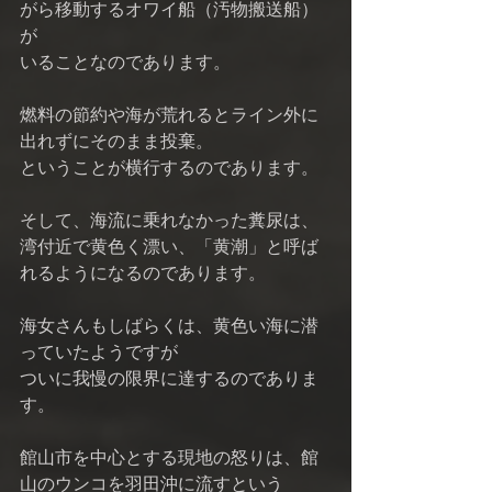
がら移動するオワイ船（汚物搬送船）
が 
いることなのであります。 
燃料の節約や海が荒れるとライン外に
出れずにそのまま投棄。 
ということが横行するのであります。 
そして、海流に乗れなかった糞尿は、
湾付近で黄色く漂い、「黄潮」と呼ば
れるようになるのであります。 
海女さんもしばらくは、黄色い海に潜
っていたようですが 
ついに我慢の限界に達するのでありま
す。 
館山市を中心とする現地の怒りは、館
山のウンコを羽田沖に流すという 