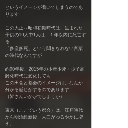
というイメージが着いてしまうのであ
ります
この大正～昭和初期時代は、生まれた
子供の10人中1人は、１年以内に死亡す
る
「多産多死」という聞きなれない言葉
の時代なんですが
約90年後、2015年の少産少死・少子高
齢化時代に変化しても
この田舎と都会のイメージは、なんか
分かる感じがするのであります
（皆さんいかがでしょうか）
東京（ここでいう都会）は、江戸時代
から明治維新後、人口がゆるやかに増
え、