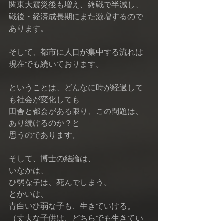
関東大震災後も増え、終戦で半減し、
戦後・経済成長期にまた激増するので
あります。
そして、都市に人口が集中する流れは
現在でも続いております。
ということは、どんなに時が経過して
も社会が変化しても
田舎と都会がある限り、この問題は、
あり続けるのか？と
思うのであります。
そして、博士の結論は、
いなかは、
ひ弱な子は、死んでしまう。
とかいは、
青白いひ弱な子も、生きていける。
（丈夫な子供は、どちらでも生きてい