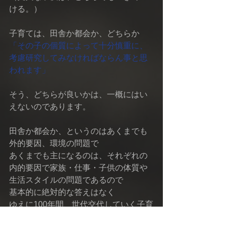
ける。）
子育ては、田舎か都会か、どちらか
「その子の個質によって十分慎重に、
考慮研究してみなければならん事と思
われます」
そう、どちらが良いかは、一概にはい
えないのであります。
田舎か都会か、というのはあくまでも
外的要因、環境の問題で
あくまでも主になるのは、それぞれの
内的要因で家族・仕事・子供の体質や
生活スタイルの問題であるので
基本的に絶対的な答えはなく
ゆえに100年間、世代交代していく子育
て世代、それぞれが議論しているので