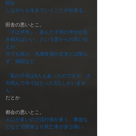
顔を
しながらも生きていくことが出来る。
田舎の悪いとこ。
「子は半作」。産んだ子供の半分が生
き残ればいい。という昔からの言い伝
えが、
今でも残り、兄弟全員が丈夫とは限ら
ず、病院など
「私の子供は8人もあったのですが、大
方死んで今ではたった3人しかいませ
ん」
だとか
都会の悪いとこ。
人口が多いので流行病が多く、事故な
どなどで田舎より死亡率が多少高い。