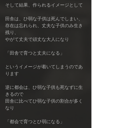
そして結果、作られるイメージとして
田舎は、ひ弱な子供は死んでしまい、
存在は忘れられ、丈夫な子供のみ生き
残り、
やがて丈夫で頑丈な大人になり
「田舎で育つと丈夫になる」
というイメージが着いてしまうのであ
ります
逆に都会は、ひ弱な子供も死なずに生
きるので
田舎に比べてひ弱な子供の割合が多く
なり
「都会で育つとひ弱になる」