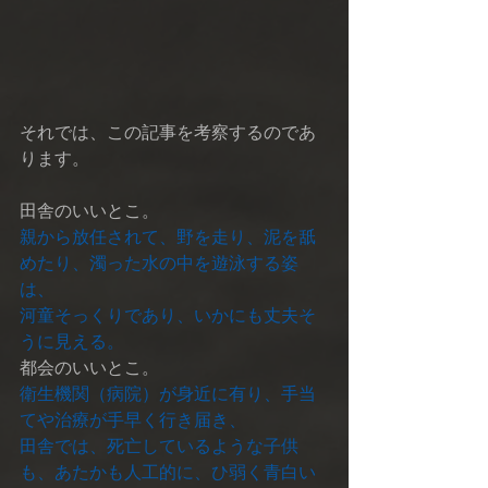
それでは、この記事を考察するのであ
ります。
田舎のいいとこ。
親から放任されて、野を走り、泥を舐
めたり、濁った水の中を遊泳する姿
は、
河童そっくりであり、いかにも丈夫そ
うに見える。
都会のいいとこ。
衛生機関（病院）が身近に有り、手当
てや治療が手早く行き届き、
田舎では、死亡しているような子供
も、あたかも人工的に、ひ弱く青白い